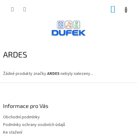
Přejít
NÁKUP
na
obsah
KOŠÍK
ARDES
Žádné produkty značky
ARDES
nebyly nalezeny...
Z
á
p
a
Informace pro Vás
t
Obchodní podmínky
í
Podmínky ochrany osobních údajů
Ke stažení