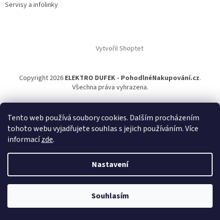
Servisy a infolinky
Vytvořil Shoptet
Copyright 2026
ELEKTRO DUFEK - PohodlnéNakupování.cz
.
Všechna práva vyhrazena.
Tento web používá soubory cookies. Dalším procházením
tohoto webu vyjadřujete souhlas s jejich používáním. Více
informací
zde
.
Nastavení
Souhlasím