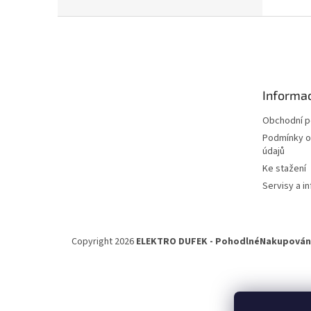
n
e
Z
l
á
p
a
t
Informac
í
Obchodní 
Podmínky o
údajů
Ke stažení
Servisy a in
Copyright 2026
ELEKTRO DUFEK - PohodlnéNakupování