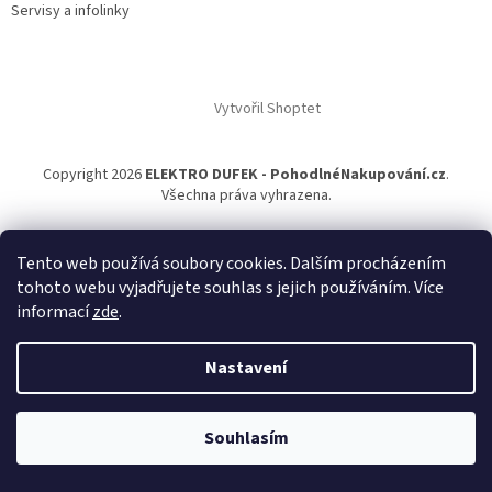
Servisy a infolinky
Vytvořil Shoptet
Copyright 2026
ELEKTRO DUFEK - PohodlnéNakupování.cz
.
Všechna práva vyhrazena.
Tento web používá soubory cookies. Dalším procházením
tohoto webu vyjadřujete souhlas s jejich používáním. Více
informací
zde
.
Nastavení
Souhlasím