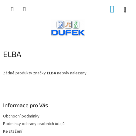
Přejít
NÁKUP
na
obsah
KOŠÍK
ELBA
Žádné produkty značky
ELBA
nebyly nalezeny...
Z
á
p
a
Informace pro Vás
t
Obchodní podmínky
í
Podmínky ochrany osobních údajů
Ke stažení