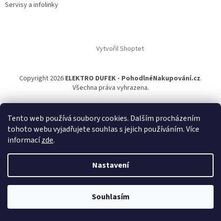
Servisy a infolinky
Vytvořil Shoptet
Copyright 2026
ELEKTRO DUFEK - PohodlnéNakupování.cz
.
Všechna práva vyhrazena.
Tento web používá soubory cookies. Dalším procházením
tohoto webu vyjadřujete souhlas s jejich používáním. Více
informací
zde
.
Nastavení
Souhlasím