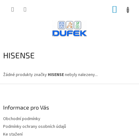
Přejít
NÁKUP
na
obsah
KOŠÍK
HISENSE
Žádné produkty značky
HISENSE
nebyly nalezeny...
Z
á
p
a
Informace pro Vás
t
Obchodní podmínky
í
Podmínky ochrany osobních údajů
Ke stažení