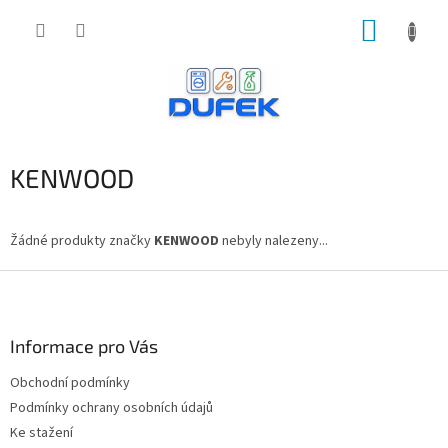
Přejít
NÁKUP
na
obsah
KOŠÍK
KENWOOD
Žádné produkty značky
KENWOOD
nebyly nalezeny...
Z
á
p
a
Informace pro Vás
t
Obchodní podmínky
í
Podmínky ochrany osobních údajů
Ke stažení