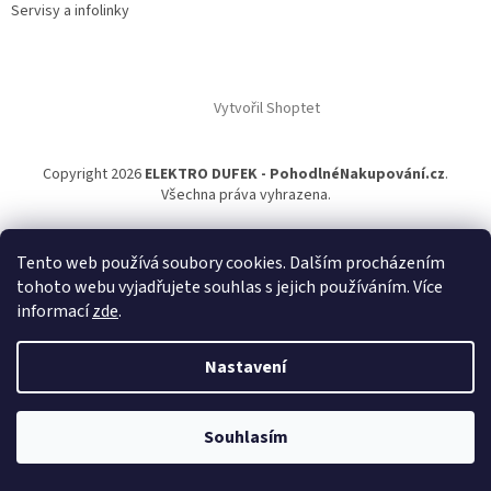
Servisy a infolinky
Vytvořil Shoptet
Copyright 2026
ELEKTRO DUFEK - PohodlnéNakupování.cz
.
Všechna práva vyhrazena.
Tento web používá soubory cookies. Dalším procházením
tohoto webu vyjadřujete souhlas s jejich používáním. Více
informací
zde
.
Nastavení
Souhlasím