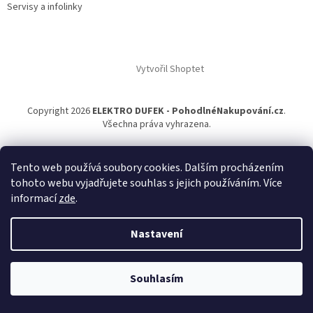
Servisy a infolinky
Vytvořil Shoptet
Copyright 2026
ELEKTRO DUFEK - PohodlnéNakupování.cz
.
Všechna práva vyhrazena.
Tento web používá soubory cookies. Dalším procházením
tohoto webu vyjadřujete souhlas s jejich používáním. Více
informací
zde
.
Nastavení
Souhlasím