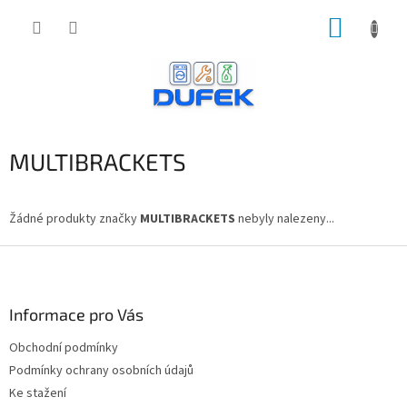
Přejít
NÁKUP
na
obsah
KOŠÍK
MULTIBRACKETS
Žádné produkty značky
MULTIBRACKETS
nebyly nalezeny...
Z
á
p
a
Informace pro Vás
t
Obchodní podmínky
í
Podmínky ochrany osobních údajů
Ke stažení