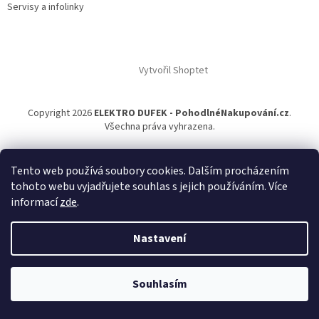
Servisy a infolinky
Vytvořil Shoptet
Copyright 2026
ELEKTRO DUFEK - PohodlnéNakupování.cz
.
Všechna práva vyhrazena.
Tento web používá soubory cookies. Dalším procházením
tohoto webu vyjadřujete souhlas s jejich používáním. Více
informací
zde
.
Nastavení
Souhlasím