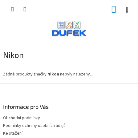
Přejít
NÁKUP
na
obsah
KOŠÍK
Nikon
Žádné produkty značky
Nikon
nebyly nalezeny...
Z
á
p
a
Informace pro Vás
t
Obchodní podmínky
í
Podmínky ochrany osobních údajů
Ke stažení