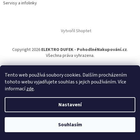
Servisy a infolinky
Vytvořil Shoptet
Copyright 2026
ELEKTRO DUFEK - PohodlnéNakupování.cz
.
Všechna práva vyhrazena.
Tento web používá soubory cookies. Dalším procházením
tohoto webu vyjadřujete souhlas s jejich používáním. Více
informací
zde
.
Nastavení
Souhlasím