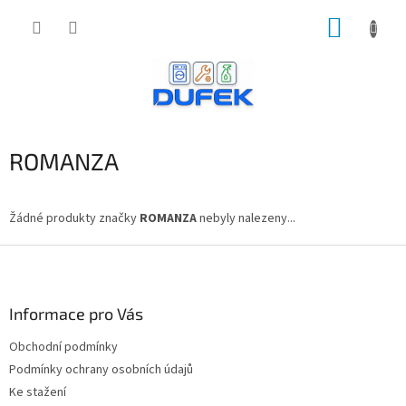
Přejít
NÁKUP
na
obsah
KOŠÍK
ROMANZA
Žádné produkty značky
ROMANZA
nebyly nalezeny...
Z
á
p
a
Informace pro Vás
t
Obchodní podmínky
í
Podmínky ochrany osobních údajů
Ke stažení