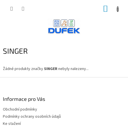
Přejít
NÁKUP
na
obsah
KOŠÍK
SINGER
Žádné produkty značky
SINGER
nebyly nalezeny...
Z
á
p
a
Informace pro Vás
t
Obchodní podmínky
í
Podmínky ochrany osobních údajů
Ke stažení