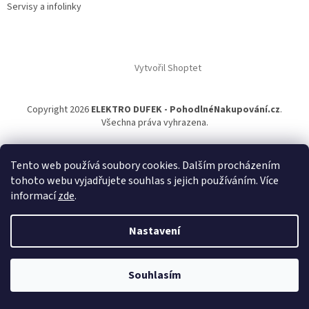
Servisy a infolinky
Vytvořil Shoptet
Copyright 2026
ELEKTRO DUFEK - PohodlnéNakupování.cz
.
Všechna práva vyhrazena.
Tento web používá soubory cookies. Dalším procházením
tohoto webu vyjadřujete souhlas s jejich používáním. Více
informací
zde
.
Nastavení
Souhlasím