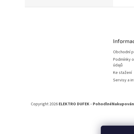
n
e
Z
l
á
p
a
t
Informac
í
Obchodní 
Podmínky o
údajů
Ke stažení
Servisy a in
Copyright 2026
ELEKTRO DUFEK - PohodlnéNakupování