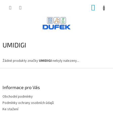
Přejít
NÁKUP
na
obsah
KOŠÍK
UMIDIGI
Žádné produkty značky
UMIDIGI
nebyly nalezeny...
Z
á
p
a
Informace pro Vás
t
Obchodní podmínky
í
Podmínky ochrany osobních údajů
Ke stažení