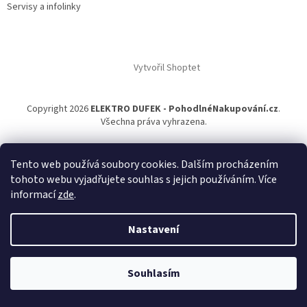
Servisy a infolinky
Vytvořil Shoptet
Copyright 2026
ELEKTRO DUFEK - PohodlnéNakupování.cz
.
Všechna práva vyhrazena.
Tento web používá soubory cookies. Dalším procházením
tohoto webu vyjadřujete souhlas s jejich používáním. Více
informací
zde
.
Nastavení
Souhlasím