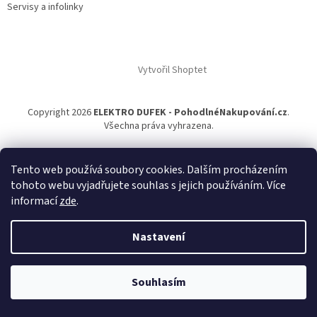
Servisy a infolinky
Vytvořil Shoptet
Copyright 2026
ELEKTRO DUFEK - PohodlnéNakupování.cz
.
Všechna práva vyhrazena.
Tento web používá soubory cookies. Dalším procházením
tohoto webu vyjadřujete souhlas s jejich používáním. Více
informací
zde
.
Nastavení
Souhlasím