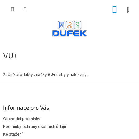
Přejít
NÁKUP
na
obsah
KOŠÍK
VU+
Žádné produkty značky
VU+
nebyly nalezeny...
Z
á
p
a
Informace pro Vás
t
Obchodní podmínky
í
Podmínky ochrany osobních údajů
Ke stažení