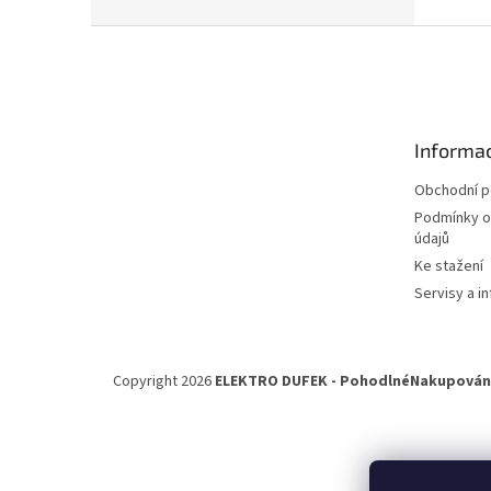
n
e
Z
l
á
p
a
t
Informac
í
Obchodní 
Podmínky o
údajů
Ke stažení
Servisy a in
Copyright 2026
ELEKTRO DUFEK - PohodlnéNakupování